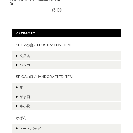
3)
¥3,190
CATEGORY
SPICAの庭 / ILLUSTRATION ITEM
文房具
ハンカチ
SPICAの庭 / HANDCRAFTED ITEM
鞄
がま口
布小物
かばん
トートバッグ