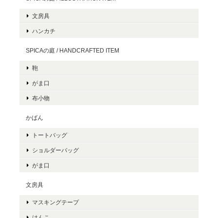
文房具
ハンカチ
SPICAの庭 / HANDCRAFTED ITEM
鞄
がま口
布小物
かばん
トートバッグ
ショルダーバッグ
がま口
文房具
マスキングテープ
はんこ