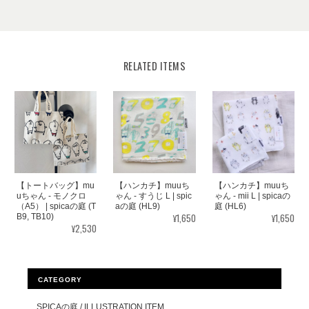
RELATED ITEMS
【ハンカチ】muuち
【トートバッグ】mu
【ハンカチ】muuち
ゃん - mii L | spicaの
uちゃん - モノクロ
ゃん - すうじ L | spic
庭 (HL6)
（A5） | spicaの庭 (T
aの庭 (HL9)
¥1,650
¥1,650
B9, TB10)
¥2,530
CATEGORY
SPICAの庭 / ILLUSTRATION ITEM