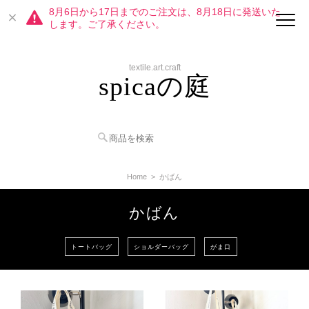
8月6日から17日までのご注文は、8月18日に発送いた
します。ご了承ください。
textile.art.craft
spicaの庭
Home
かばん
かばん
トートバッグ
ショルダーバッグ
がま口