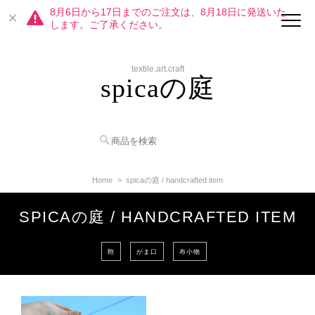
8月6日から17日までのご注文は、8月18日に発送いた
します。ご了承ください。
textile.art.craft
spicaの庭
Home
spicaの庭 / handcrafted item
SPICAの庭 / HANDCRAFTED ITEM
鞄
がま口
布小物