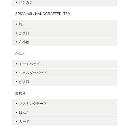
ハンカチ
SPICAの庭 / HANDCRAFTED ITEM
鞄
がま口
布小物
かばん
トートバッグ
ショルダーバッグ
がま口
文房具
マスキングテープ
はんこ
カード