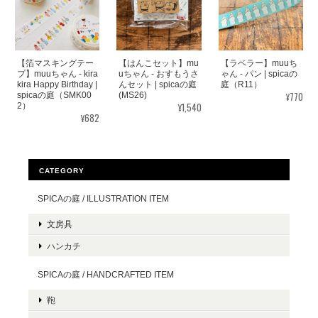
【箔マスキングテー
【はんこセット】mu
【ラベラー】muuち
プ】muuちゃん - kira
uちゃん - おすもうさ
ゃん - パン | spicaの
kira Happy Birthday |
んセット | spicaの庭
庭（R11）
¥770
spicaの庭（SMK00
(MS26)
¥1,540
2）
¥682
CATEGORY
SPICAの庭 / ILLUSTRATION ITEM
文房具
ハンカチ
SPICAの庭 / HANDCRAFTED ITEM
鞄