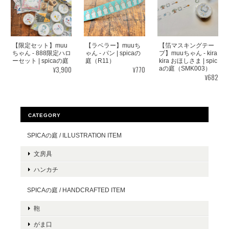
【限定セット】muu
【ラベラー】muuち
【箔マスキングテー
ちゃん - 888限定ハロ
ゃん - パン | spicaの
プ】muuちゃん - kira
ーセット | spicaの庭
庭（R11）
kira おほしさま | spic
¥3,900
¥770
aの庭（SMK003）
¥682
CATEGORY
SPICAの庭 / ILLUSTRATION ITEM
文房具
ハンカチ
SPICAの庭 / HANDCRAFTED ITEM
鞄
がま口