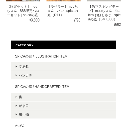
【限定セット】muu
【ラベラー】muuち
【箔マスキングテー
ちゃん - 888限定ハロ
ゃん - パン | spicaの
プ】muuちゃん - kira
ーセット | spicaの庭
庭（R11）
kira おほしさま | spic
¥3,900
¥770
aの庭（SMK003）
¥682
CATEGORY
SPICAの庭 / ILLUSTRATION ITEM
文房具
ハンカチ
SPICAの庭 / HANDCRAFTED ITEM
鞄
がま口
布小物
かばん