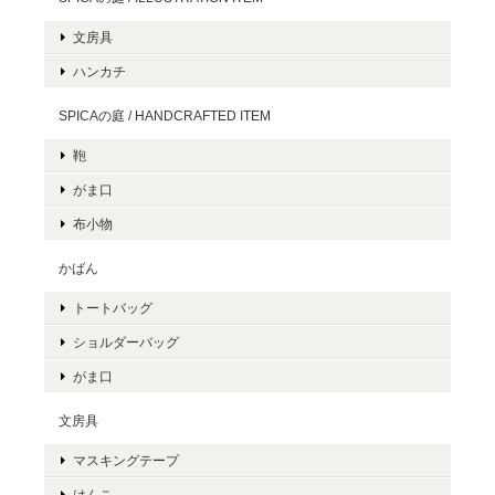
文房具
ハンカチ
SPICAの庭 / HANDCRAFTED ITEM
鞄
がま口
布小物
かばん
トートバッグ
ショルダーバッグ
がま口
文房具
マスキングテープ
はんこ