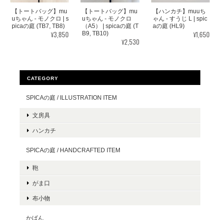
【トートバッグ】mu
【トートバッグ】mu
【ハンカチ】muuち
uちゃん - モノクロ | s
uちゃん - モノクロ
ゃん - すうじ L | spic
picaの庭 (TB7, TB8)
（A5） | spicaの庭 (T
aの庭 (HL9)
¥3,850
¥1,650
B9, TB10)
¥2,530
CATEGORY
SPICAの庭 / ILLUSTRATION ITEM
文房具
ハンカチ
SPICAの庭 / HANDCRAFTED ITEM
鞄
がま口
布小物
かばん