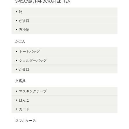
SPICAの庭 / HANDCRAFTED ITEM
鞄
がま口
布小物
かばん
トートバッグ
ショルダーバッグ
がま口
文房具
マスキングテープ
はんこ
カード
スマホケース