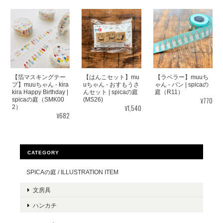
【箔マスキングテー
【はんこセット】mu
【ラベラー】muuち
プ】muuちゃん - kira
uちゃん - おすもうさ
ゃん - パン | spicaの
kira Happy Birthday |
んセット | spicaの庭
庭（R11）
¥770
spicaの庭（SMK00
(MS26)
¥1,540
2）
¥682
CATEGORY
SPICAの庭 / ILLUSTRATION ITEM
文房具
ハンカチ