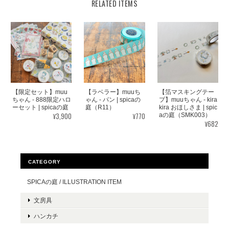
RELATED ITEMS
【限定セット】muu
【ラベラー】muuち
【箔マスキングテー
ちゃん - 888限定ハロ
ゃん - パン | spicaの
プ】muuちゃん - kira
ーセット | spicaの庭
庭（R11）
kira おほしさま | spic
¥3,900
¥770
aの庭（SMK003）
¥682
CATEGORY
SPICAの庭 / ILLUSTRATION ITEM
文房具
ハンカチ