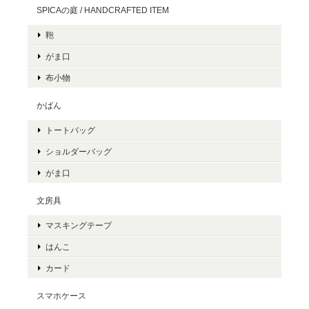
SPICAの庭 / HANDCRAFTED ITEM
鞄
がま口
布小物
かばん
トートバッグ
ショルダーバッグ
がま口
文房具
マスキングテープ
はんこ
カード
スマホケース