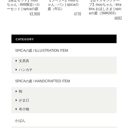
【限定セット】muu
【ラベラー】muuち
【箔マスキングテー
ちゃん - 888限定ハロ
ゃん - パン | spicaの
プ】muuちゃん - kira
ーセット | spicaの庭
庭（R11）
kira おほしさま | spic
¥3,900
¥770
aの庭（SMK003）
¥682
CATEGORY
SPICAの庭 / ILLUSTRATION ITEM
文房具
ハンカチ
SPICAの庭 / HANDCRAFTED ITEM
鞄
がま口
布小物
かばん