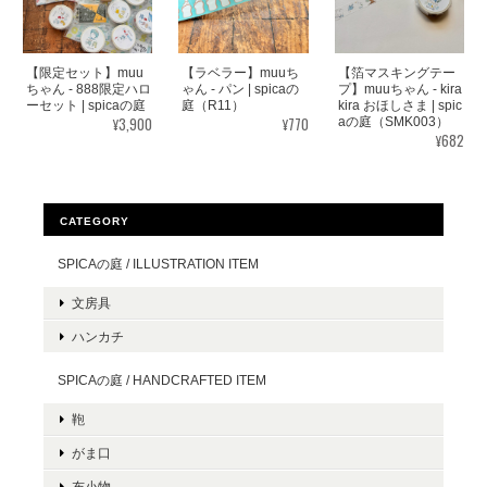
【限定セット】muu
【ラベラー】muuち
【箔マスキングテー
ちゃん - 888限定ハロ
ゃん - パン | spicaの
プ】muuちゃん - kira
ーセット | spicaの庭
庭（R11）
kira おほしさま | spic
¥3,900
¥770
aの庭（SMK003）
¥682
CATEGORY
SPICAの庭 / ILLUSTRATION ITEM
文房具
ハンカチ
SPICAの庭 / HANDCRAFTED ITEM
鞄
がま口
布小物