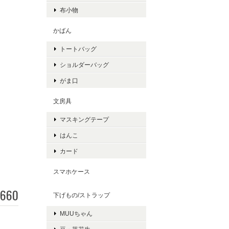
布小物
かばん
トートバッグ
ショルダーバッグ
がま口
文房具
マスキングテープ
はんこ
カード
スマホケース
660
下げもの/ストラップ
MUUちゃん