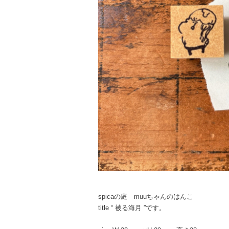
spicaの庭 muuちゃんのはんこ
title “ 被る海月 ”です。