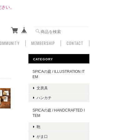
ださい。
OMMUNITY
MEMBERSHIP
CONTACT
CATEGORY
SPICAの庭 / ILLUSTRATION IT
EM
文房具
ハンカチ
SPICAの庭 / HANDCRAFTED I
TEM
鞄
がま口