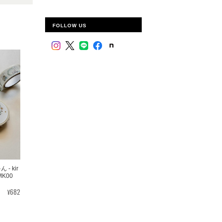
FOLLOW US
 kir
MK00
¥682