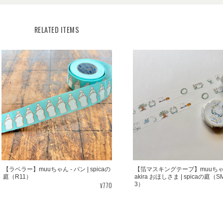
RELATED ITEMS
【ラベラー】muuちゃん - パン | spicaの
【箔マスキングテープ】muuちゃん -
庭（R11）
akira おほしさま | spicaの庭（S
¥770
3）