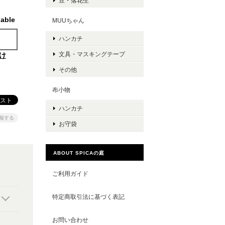
豆・落花生
lable
MUUちゃん
ハンカチ
文具・マスキングテープ
け
その他
布小物
ハンカチ
報する
お守袋
ABOUT SPICAの庭
ご利用ガイド
特定商取引法に基づく表記
お問い合わせ