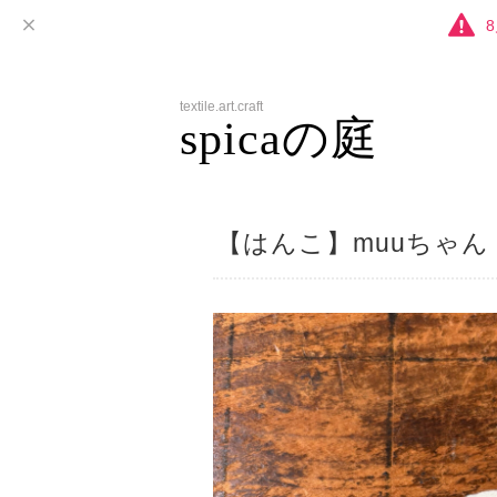
textile.art.craft
spicaの庭
【はんこ】muuちゃん - 