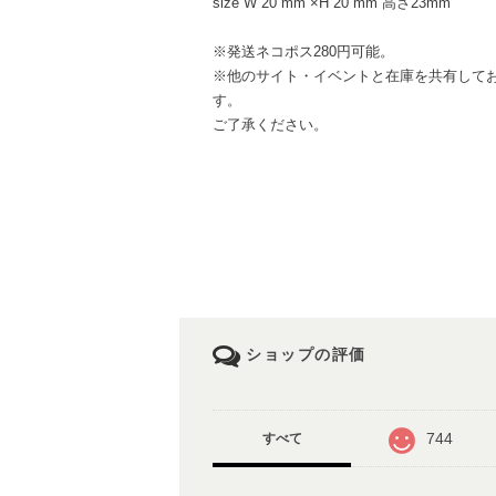
size W 20 mm ×H 20 mm 高さ23mm
※発送ネコポス280円可能。
※他のサイト・イベントと在庫を共有して
す。
ご了承ください。
ショップの評価
744
すべて