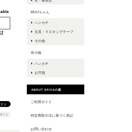
豆・落花生
lable
MUUちゃん
ハンカチ
文具・マスキングテープ
け
その他
布小物
ハンカチ
お守袋
ABOUT SPICAの庭
ご利用ガイド
報する
特定商取引法に基づく表記
お問い合わせ