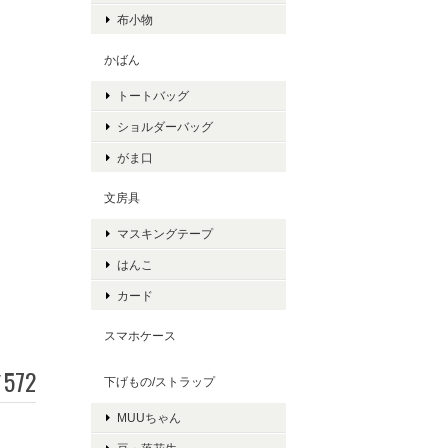
布小物
かばん
トートバッグ
ショルダーバッグ
がま口
文房具
マスキングテープ
はんこ
カード
スマホケース
572
¥
下げもの/ストラップ
MUUちゃん