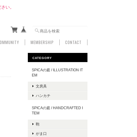
ださい。
OMMUNITY
MEMBERSHIP
CONTACT
CATEGORY
SPICAの庭 / ILLUSTRATION IT
EM
文房具
ハンカチ
SPICAの庭 / HANDCRAFTED I
TEM
鞄
がま口